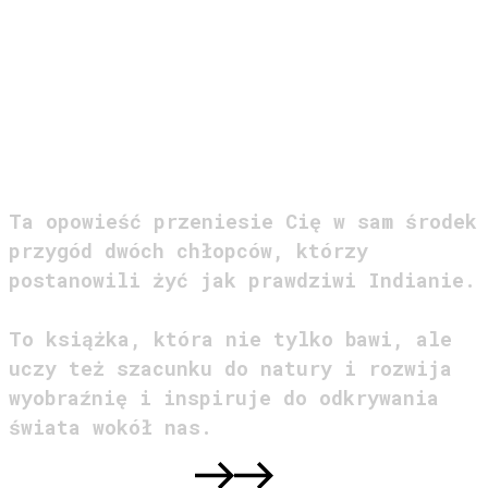
PRZYGODA,
KTÓRA ZOSTAJE
NA ZAWSZE
Ta opowieść przeniesie Cię w sam środek
przygód dwóch chłopców, którzy
postanowili żyć jak prawdziwi Indianie.
To książka, która nie tylko bawi, ale
uczy też szacunku do natury i rozwija
wyobraźnię i inspiruje do odkrywania
świata wokół nas.
DOWIEDZ SIĘ WIĘCEJ