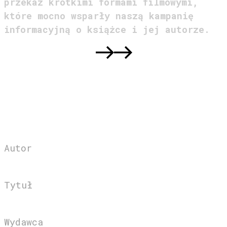
przekaz krótkimi formami filmowymi,
które mocno wsparły naszą kampanię
informacyjną o książce i jej autorze.
BIBLIOTEKA DZIKUSÓW
Autor
Ernest Thompson Seton
Tytuł
Dwóch Małych Dzikusów
Wydawca