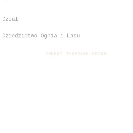
Łoziński & AUCH
Dział
Biblioteka Dzikusów
Dziedzictwo Ognia i Lasu
ERNEST THOMPSON SETON