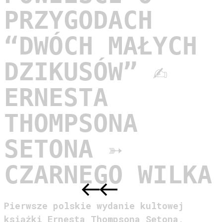
PRZYGODACH
“DWÓCH MAŁYCH
DZIKUSÓW” ✍︎
ERNESTA
THOMPSONA
SETONA ➳
CZARNEGO WILKA
DOWIEDZ SIĘ WIĘCEJ
Pierwsze polskie wydanie kultowej
książki Ernesta Thompsona Setona,